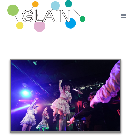
内
容
を
ス
キ
ッ
プ