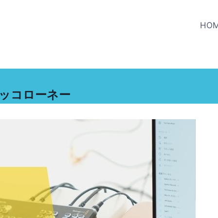
HO
アーコッコローネー