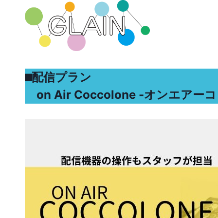
内
容
を
ス
キ
ッ
⬛︎配信プラン
プ
on Air Coccolone -オンエ